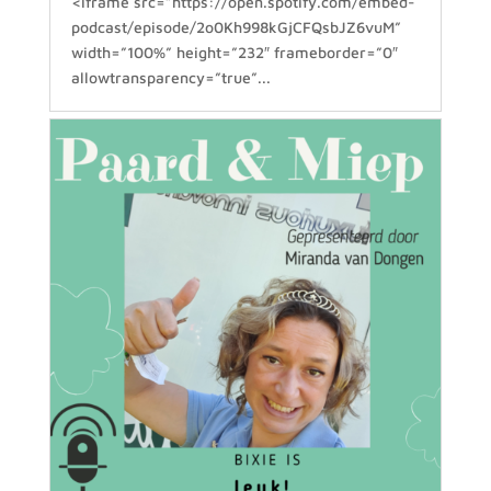
<iframe src=”https://open.spotify.com/embed-
podcast/episode/2o0Kh998kGjCFQsbJZ6vuM”
width=”100%” height=”232″ frameborder=”0″
allowtransparency=”true”...