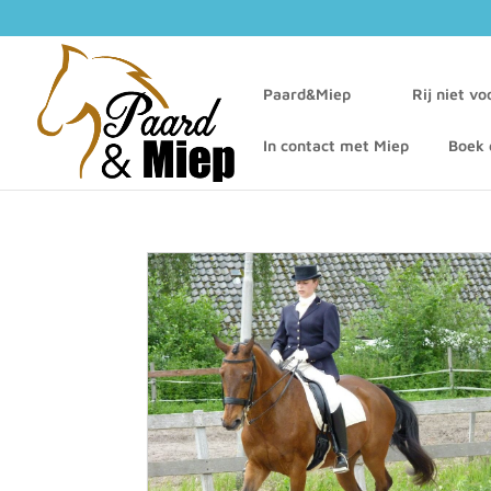
Paard&Miep
Rij niet v
In contact met Miep
Boek 