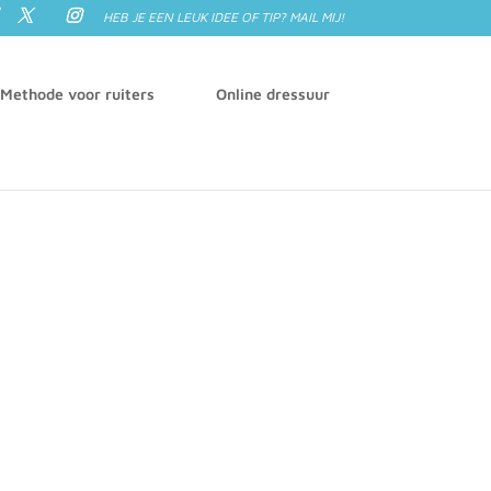
HEB JE EEN LEUK IDEE OF TIP? MAIL MIJ!
 Methode voor ruiters
Online dressuur