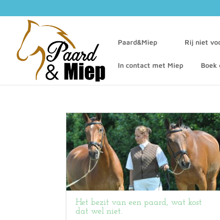
Paard&Miep
Rij niet v
In contact met Miep
Boek 
Het bezit van een paard, wat kost
dat wel niet.