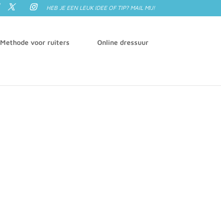
HEB JE EEN LEUK IDEE OF TIP? MAIL MIJ!
 Methode voor ruiters
Online dressuur