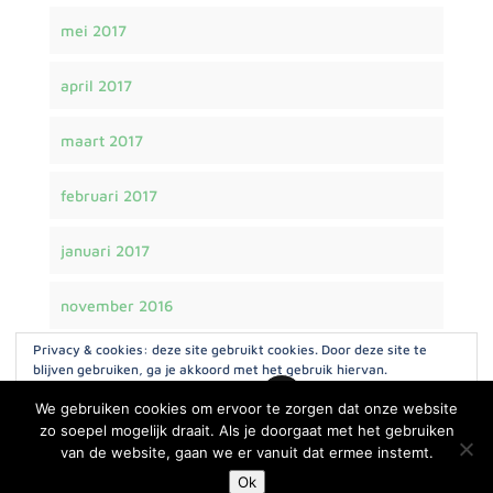
mei 2017
april 2017
maart 2017
februari 2017
januari 2017
november 2016
Privacy & cookies: deze site gebruikt cookies. Door deze site te
blijven gebruiken, ga je akkoord met het gebruik hiervan.
We gebruiken cookies om ervoor te zorgen dat onze website
Wil je meer weten, ook over hoe je cookies kunt beheren, kijk dan
hier:
Cookiebeleid
zo soepel mogelijk draait. Als je doorgaat met het gebruiken
van de website, gaan we er vanuit dat ermee instemt.
© Paard en Miep 2018 - 2022 | Webdesign CBM
Ok
Webdesign